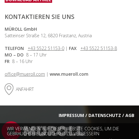
KONTAKTIEREN SIE UNS
MÜROLL GmbH
Satteinser Straße 12, 6820 Frastanz, Austria
TELEFON
+43 5522 51153-0
|
FAX
+43 5522 51153-8
MO – DO
8 – 17 Uhr
FR
8 – 16 Uhr
office@mueroll.com
|
www.mueroll.com
ANFAHRT
FUSSZEILE
IMPRESSUM
DATENSCHUTZ
AGB
WIR VERWENDEN AUF DIESER WEBSITE COOKIES, UM DIE
GEBRAUCHSFREUNDLICHKEIT ZU VERBESSERN