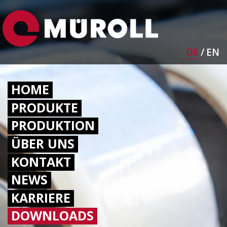
Direkt
Bild
zum
Inhalt
DE
EN
HAUPTNAVIGATION
HOME
PRODUKTE
PRODUKTION
ÜBER UNS
KONTAKT
NEWS
KARRIERE
DOWNLOADS