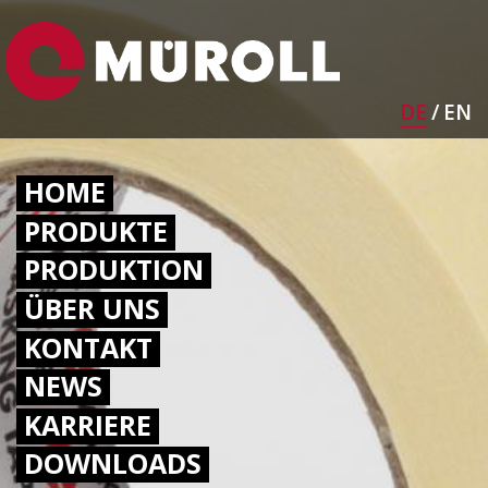
Direkt
Bild
zum
Inhalt
DE
EN
HAUPTNAVIGATION
HOME
PRODUKTE
PRODUKTION
ÜBER UNS
KONTAKT
NEWS
KARRIERE
DOWNLOADS